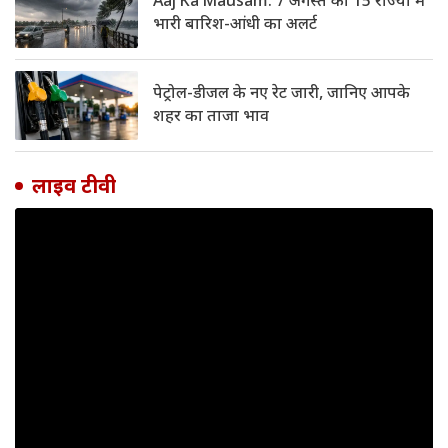
Aaj Ka Mausam: 7 अगस्त को 15 राज्यों में
भारी बारिश-आंधी का अलर्ट
पेट्रोल-डीजल के नए रेट जारी, जानिए आपके
शहर का ताजा भाव
लाइव टीवी