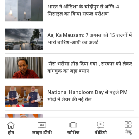
भारत ने ओडिशा के चांदीपुर से अग्नि-4
मिसाइल का किया सफल परीक्षण
Aaj Ka Mausam: 7 अगस्त को 15 राज्यों में
भारी बारिश-आंधी का अलर्ट
'मेरा भरोसा तोड़ दिया गया', सरकार को लेकर
वांगचुक का बड़ा बयान
National Handloom Day से पहले PM
मोदी ने शेयर की नई रील
5 साल में प्रधानमंत्री मोदी के विदेश दौरों पर हुए
इतने करोड़ खर्च
मेन्यु
होम
लाइव टीवी
स्टोरीज
वीडियो