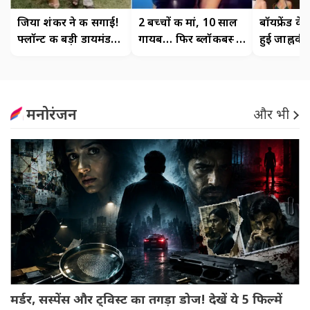
जिया शंकर ने की सगाई!
2 बच्चों की मां, 10 साल
बॉयफ्रेंड क
फ्लॉन्ट की बड़ी डायमंड
गायब… फिर ब्लॉकबस्टर
हुई जाह्नवी
रिंग
कमबैक!
रोमांटिक तस्
मनोरंजन
और भी
मर्डर, सस्पेंस और ट्विस्ट का तगड़ा डोज! देखें ये 5 फिल्में