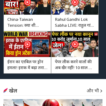
China-Taiwan
Rahul Gandhi Lok
Tension: क्या शी
Sabha LIVE: राहुल गांधी
जिनपिंग ताइवान पर
की दहाड़, क्या सरकार
आखिरी वार की तैयारी में
कराएगी बिल पास?
हैं? जानिए PLA और
HIMARS का पूरा
समीकरण
ईरान का एरबिल पर ड्रोन
पेपर लीक करने वालों की
हमला! इराक में बढ़ा तनाव;
अब खैर नहीं! 10 साल की
मध्य पूर्व में फिर बढ़ी जंग
जेल और 10 करोड़ जुर्माने
की आशंका
वाला कानून मंजूर
खेल
और भी