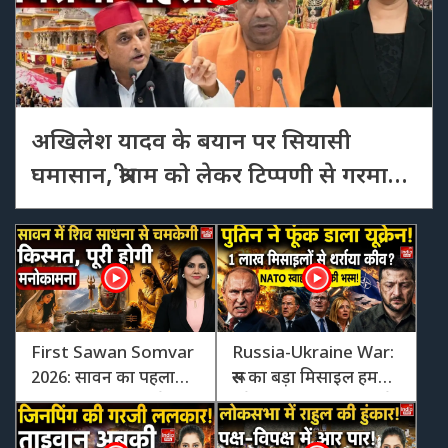
अखिलेश यादव के बयान पर सियासी
घमासान, श्रीराम को लेकर टिप्पणी से गरमाई
यूपी की राजनीति
First Sawan Somvar
Russia-Ukraine War:
2026: सावन का पहला
रूस का बड़ा मिसाइल हमला,
सोमवार, शिव पूजा से
यूक्रेन में तबाही; NATO ने
मिलेगा मनचाहा फल
बढ़ाई सतर्कता