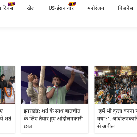
रता दिवस
खेल
US-ईरान वॉर
मनोरंजन
बिजनेस
िए
झारखंड: शर्त के साथ बातचीत
'हमें भी कुत्ता बनना 
ये शर्त
के लिए तैयार हुए आंदोलनकारी
क्या?', आंदोलनकार
छात्र
से अपील