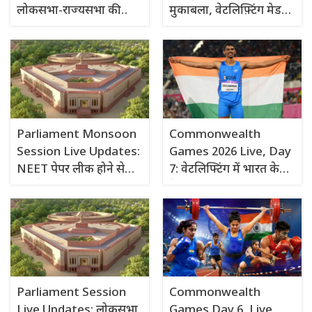
लोकसभा-राज्यसभा की
मुकाबला, वेटलिफ़्टिंग मेडल
कार्यवाही 3 अगस्त सुबह 11
पर लवप्रीत की नजर
बजे तक स्थगित
Parliament Monsoon
Commonwealth
Session Live Updates:
Games 2026 Live, Day
NEET पेपर लीक होने से
7: वेटलिफ्टिंग में भारत के
कई बेगुनाह छात्रों को
मेडल की उम्मीदें खत्म, संजना
नुकसान हुआ है: खड़गे
तीनों अटैम्पट में हुई फेल
Parliament Session
Commonwealth
Live Updates: लोकसभा
Games Day 6, Live