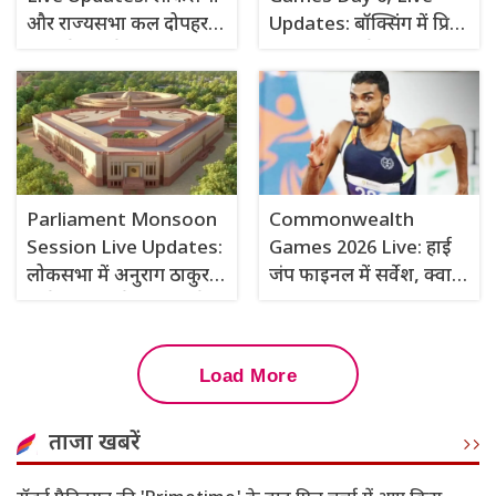
और राज्यसभा कल दोपहर
Updates: बॉक्सिंग में प्रिया
11 बजे तक के लिए स्थगित
और प्रीति का मेडल पक्का,
वेटलिफ्टिंग के फाइनल में
हरजिंदर
Parliament Monsoon
Commonwealth
Session Live Updates:
Games 2026 Live: हाई
लोकसभा में अनुराग ठाकुर
जंप फाइनल में सर्वेश, क्वार्टर
बोले- युवाओं के भविष्य से
फाइनल में पहुंची साक्षी
खिलवाड़ करने वालों को नहीं
बख्शेंगे
Load More
ताजा खबरें