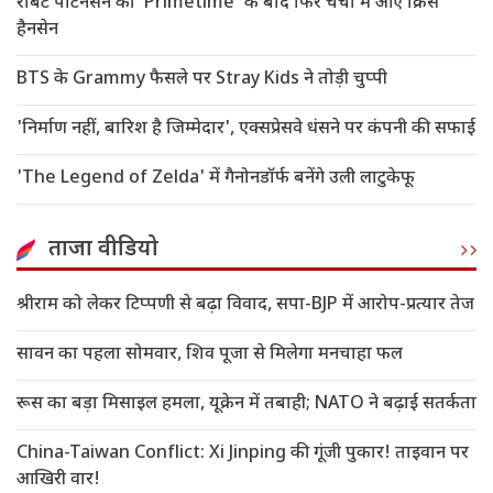
रॉबर्ट पैटिनसन की 'Primetime' के बाद फिर चर्चा में आए क्रिस
हैनसेन
BTS के Grammy फैसले पर Stray Kids ने तोड़ी चुप्पी
'निर्माण नहीं, बारिश है जिम्मेदार', एक्सप्रेसवे धंसने पर कंपनी की सफाई
'The Legend of Zelda' में गैनोनडॉर्फ बनेंगे उली लाटुकेफू
ताजा वीडियो
श्रीराम को लेकर टिप्पणी से बढ़ा विवाद, सपा-BJP में आरोप-प्रत्यार तेज
सावन का पहला सोमवार, शिव पूजा से मिलेगा मनचाहा फल
रूस का बड़ा मिसाइल हमला, यूक्रेन में तबाही; NATO ने बढ़ाई सतर्कता
China-Taiwan Conflict: Xi Jinping की गूंजी पुकार! ताइवान पर
आखिरी वार!