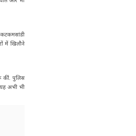
्थिति और भी
के कटकमसांडी
ं में खिलौने
 कीं. पुलिस
, यह अभी भी