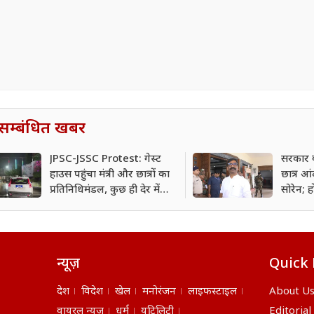
सम्बंधित खबर
JPSC-JSSC Protest: गेस्ट
सरकार 
हाउस पहुंचा मंत्री और छात्रों का
छात्र आ
प्रतिनिधिमंडल, कुछ ही देर में
सोरेन; हो
शुरू होगी अहम बातचीत
न्यूज़
Quick 
देश
विदेश
खेल
मनोरंजन
लाइफस्टाइल
About U
वायरल न्यूज़
धर्म
यूटिलिटी
Editorial