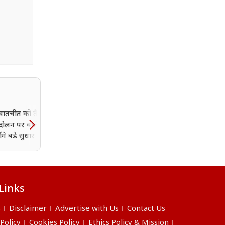
बातचीत को तैयार…’
झारखंड में छात्रों का गुस्सा 14व
ंदोलन पर बोले CM हेमंत
दिन भी बरकरार, देर रात वार्त
ंगे बड़े सुधार
बेनतीजा... आज फिर होगी
निर्णायक बातचीत
Links
s
Disclaimer
Advertise with Us
Contact Us
 Policy
Cookies Policy
Ethics Policy & Mission