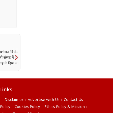
ंशोधन विधेयक पर 12
भारत ने ओडिशा के चांदीपुर स
 संसद में होगी चर्चा,
अग्नि-4 मिसाइल का किया
ह ने दिया बड़ा आश्वासन
सफल परीक्षण
Links
s
Disclaimer
Advertise with Us
Contact Us
 Policy
Cookies Policy
Ethics Policy & Mission