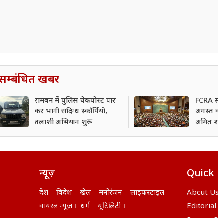
सम्बंधित खबर
रामबन में पुलिस चेकपोस्ट पार
FCRA स
कर भागी संदिग्ध स्कॉर्पियो,
अगस्त को
तलाशी अभियान शुरू
अमित शा
न्यूज़
Quick 
देश
विदेश
खेल
मनोरंजन
लाइफस्टाइल
About U
वायरल न्यूज़
धर्म
यूटिलिटी
Editorial