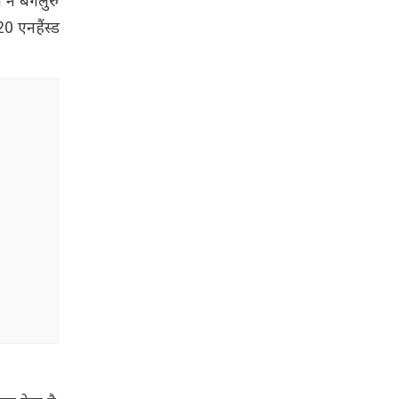
े बेंगलुरु
0 एनहैंस्ड