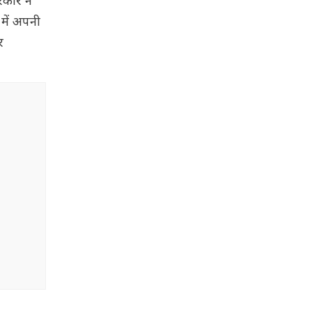
रकार ने
र में अपनी
र