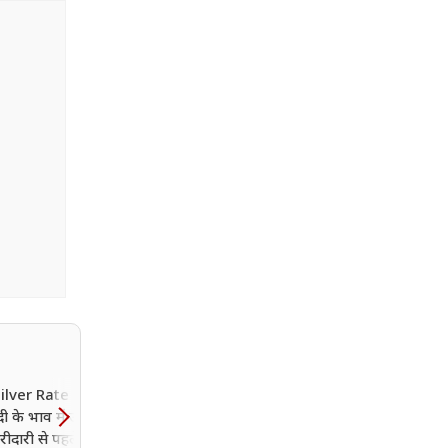
ilver Rate Today:
अब UPI लेनदेन पर लगेगा
दी के भाव में उतार-चढ़ाव
चार्ज? बैंकों को चार्ज लगाने क
ीदारी से पहले जानें
अनुमति देने वाला विधेयक