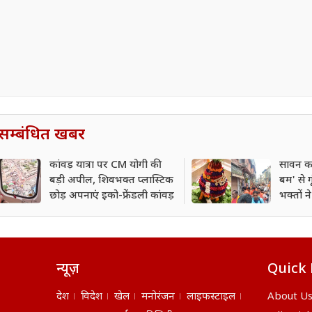
सम्बंधित खबर
कांवड़ यात्रा पर CM योगी की
सावन का
बड़ी अपील, शिवभक्त प्लास्टिक
बम' से 
छोड़ अपनाएं इको-फ्रेंडली कांवड़
भक्तों न
दर्शन
न्यूज़
Quick 
देश
विदेश
खेल
मनोरंजन
लाइफस्टाइल
About U