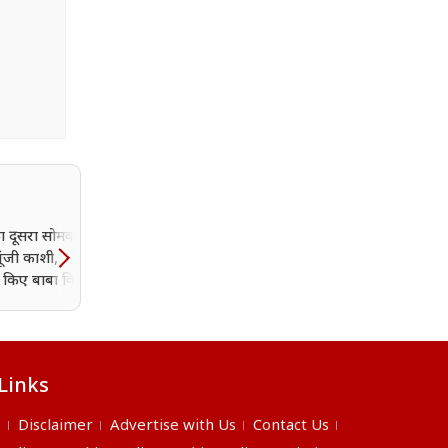
 दूसरा सोमवार: 'बोल
मेरठ से कालका तक रेल सफ
गूंजी काशी, 1.35 लाख
होगा आसान, सुल्तानपुर से चल
े किए बाबा विश्वनाथ के
नई सुपरफास्ट ट्रेन; लखनऊ-
कानपुर सहित इन स्टेशन पर
होगा स्टॉपेज
Links
s
Disclaimer
Advertise with Us
Contact Us