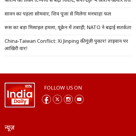
श्रीराम को लेकर टिप्पणी से बढ़ा विवाद, सपा-BJP में आरोप-प्रत्यार तेज
सावन का पहला सोमवार, शिव पूजा से मिलेगा मनचाहा फल
रूस का बड़ा मिसाइल हमला, यूक्रेन में तबाही; NATO ने बढ़ाई सतर्कता
China-Taiwan Conflict: Xi Jinping की गूंजी पुकार! ताइवान पर
आखिरी वार!
FOLLOW US ON
न्यूज़