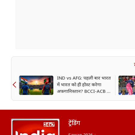
IND vs AFG: पहली बार भारत
में भारत को ही होस्ट करेगा
अफगानिस्तान? BCCI-ACB में
सहमति! जानिए कब और कहां
होगी T20I सीरीज
ट्रेंडिंग