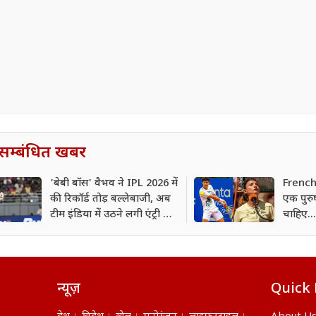
सम्बंधित खबर
'बेबी बॉस' वैभव ने IPL 2026 में
French
की रिकॉर्ड तोड़ बल्लेबाजी, अब
एक पुरु
टीम इंडिया में उठने लगी एंट्री की
चाहिए..
मांग; इस दिग्गज ने की सिफारिश
अंपायर 
न्यूज़
Quick 