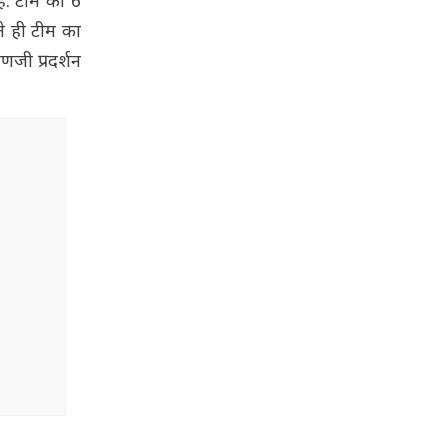
ै. टीम को 6
ले ही टीम का
णजी प्रदर्शन