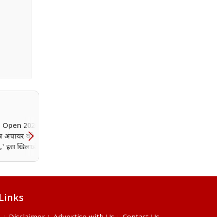
 Open 2026: 'मैच को
ष अंपायर को संभालना
.,' इस खिलाड़ी ने महिला
पर की अभद्र टिप्पणी
Links