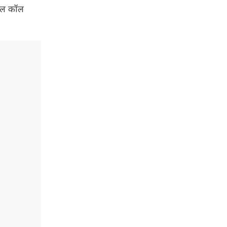
अल कॉल