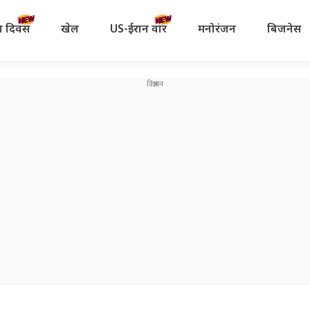
रता दिवस
खेल
US-ईरान वॉर
मनोरंजन
बिजनेस