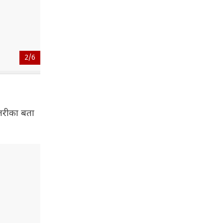
2/
6
 तरीका बता