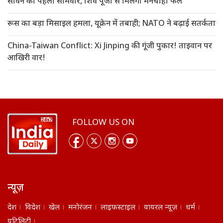
सावन का पहला सोमवार, शिव पूजा से मिलेगा मनचाहा फल
रूस का बड़ा मिसाइल हमला, यूक्रेन में तबाही; NATO ने बढ़ाई सतर्कता
China-Taiwan Conflict: Xi Jinping की गूंजी पुकार! ताइवान पर
आखिरी वार!
FOLLOW US ON
न्यूज़
देश
विदेश
खेल
मनोरंजन
लाइफस्टाइल
वायरल न्यूज़
धर्म
यूटिलिटी