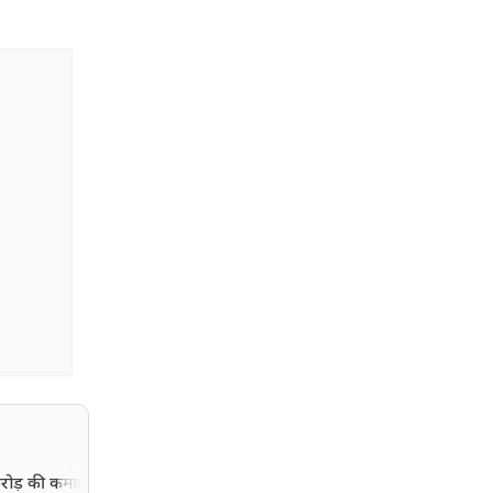
ोड़ की कमाई का लक्ष्य,
Uttarakhand Weather: