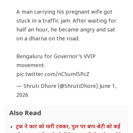
A man carrying his pregnant wife got
stuck in a traffic jam. After waiting for
half an hour, he became angry and sat
on a dharna on the road.
Bengaluru for Governor's VVIP
movement.
pic.twitter.com/nC5uml5PcZ
— Shruti Dhore (@ShrutiDhore)
June 1,
2026
Also Read
ट्रक ने कार को मारी टक्कर, पुल पर बाप-बेटी को कई