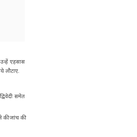
उन्हें एहसास
ये लौटाए.
्विवेदी समेत
े की जांच की