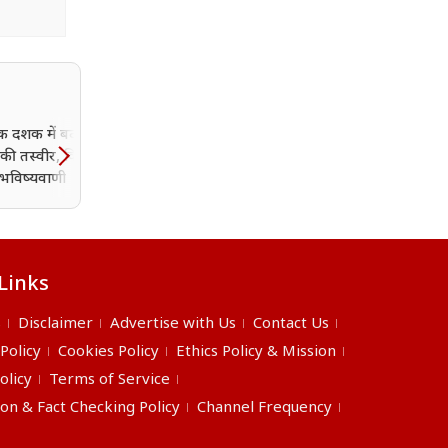
एक दशक में बदल सकती
बार-बार कॉल ड्रॉप से हो गए है
की तस्वीर, विश्व बैंक ने
परेशान? TRAI ने बताई ऐसी
 भविष्यवाणी
ट्रिक कि तुरंत मिलेगा सॉल्यूश
Links
s
Disclaimer
Advertise with Us
Contact Us
 Policy
Cookies Policy
Ethics Policy & Mission
olicy
Terms of Service
ion & Fact Checking Policy
Channel Frequency