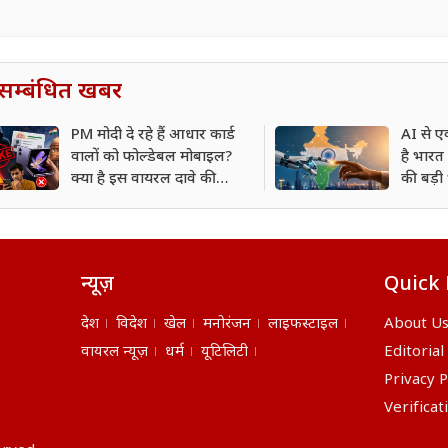
सम्बंधित खबर
PM मोदी दे रहे हैं आधार कार्ड
AI से 
वालों को फोल्डेबल मोबाइल?
है भारत 
क्या है इस वायरल दावे की
की बड़ी
सच्चाई
न्यूज़
Quick 
देश
विदेश
खेल
मनोरंजन
लाइफस्टाइल
About U
वायरल न्यूज़
धर्म
यूटिलिटी
Editorial
Privacy P
Verificat