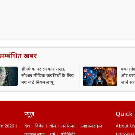
सम्बंधित खबर
डीपफेक पर सरकार सख्त,
क्या स
सोशल मीडिया कंपनियों के लिए
और पसंद
नए कड़े नियम लागू
जानें सच
न्यूज़
Quick 
n 2026
देश
विदेश
खेल
मनोरंजन
लाइफस्टाइल
About U
वायरल न्यूज़
धर्म
यूटिलिटी
Editorial