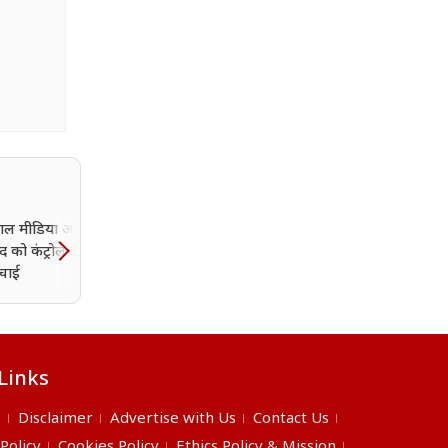
ोशल मीडिया आपकी सोच
Zepto, BookMyShow,
 को कंट्रोल कर रहा है?
FirstCry को हिडेन चार्ज लग
्चाई
पड़ा भारी, 9 डिजिटल प्लेटफॉर्
पर CCPA की कार्रवाई
Links
s
Disclaimer
Advertise with Us
Contact Us
 Policy
Cookies Policy
Ethics Policy & Mission