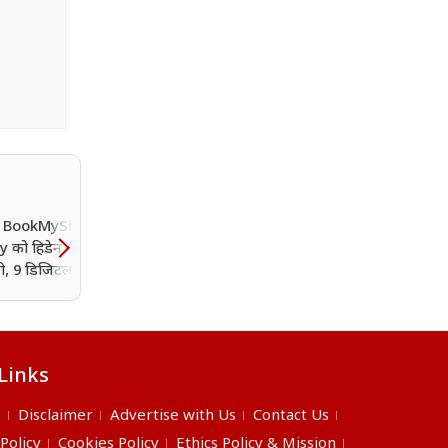
, BookMyShow,
PM मोदी दे रहे हैं आधार कार्ड
y को हिडेन चार्ज लगाना
वालों को फोल्डेबल मोबाइल?
ी, 9 डिजिटल प्लेटफॉर्म्स
क्या है इस वायरल दावे की
 की कार्रवाई
सच्चाई
Links
s
Disclaimer
Advertise with Us
Contact Us
 Policy
Cookies Policy
Ethics Policy & Mission