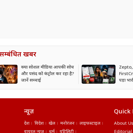
सम्बंधित खबर
क्या सोशल मीडिया आपकी सोच
Zepto
और पसंद को कंट्रोल कर रहा है?
FirstCr
जानें सच्चाई
पड़ा भार
पर CCPA
न्यूज़
Quick 
देश
विदेश
खेल
मनोरंजन
लाइफस्टाइल
About U
वायरल न्यूज़
धर्म
यूटिलिटी
Editorial