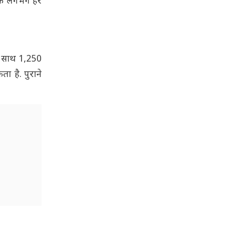
पके लगभग हर
के साथ 1,250
 है. पुराने