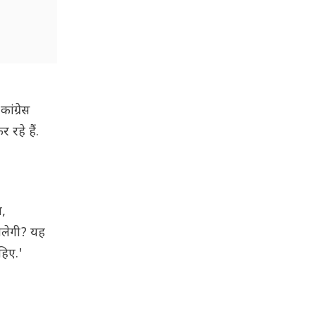
ांग्रेस
रहे हैं.
ा,
चलेगी? यह
हिए.'