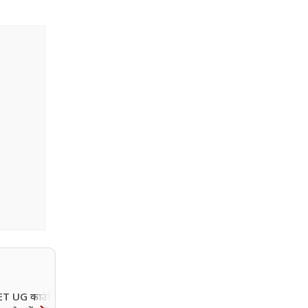
T UG काउंसिलिंग
कांवड़ यात्रा के चलते 5 दिन