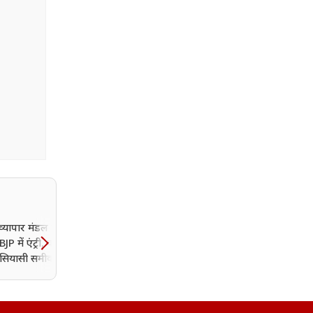
व्यापार मंडल के दिग्गज
जंतर-मंतर प्रदर्शन पर ISI
JP में एंट्री, क्या बदलेंगे
कनेक्शन के दावे के बाद
 सियासी समीकरण?
अमृतसर CP पर गिरी गाज, 
से हटाए गए