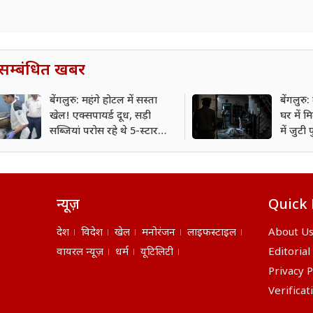
सम्बंधित खबर
बेंगलुरु: महंगे होटल में सस्ता
बेंगलुर
खेल! एक्सपायर्ड दूध, सड़ी
घर में 
सब्जियां परोस रहे थे 5-स्टार
में जुटी
होटल
न्यूज़
Quick 
देश
विदेश
खेल
मनोरंजन
लाइफस्टाइल
About U
वायरल न्यूज़
धर्म
यूटिलिटी
Editorial
Privacy P
Verificat