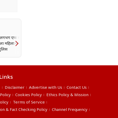
ु: लगभग एक साल बाद
2 करोड़ रुपये के बीमा क्लेम न
मिला महिला का शव, जांच
खोला मौत का राज, एक्स-
 पुलिस
सर्विसमैन की कब्र से निकाली
बॉडी; पत्नी पर हत्या की साज
का शक
Links
s
Disclaimer
Advertise with Us
Contact Us
 Policy
Cookies Policy
Ethics Policy & Mission
olicy
Terms of Service
ion & Fact Checking Policy
Channel Frequency