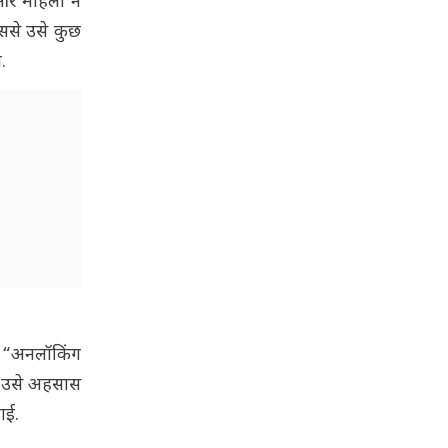
 और महिला ने
ससे उसे कुछ
.
े “अनलॉकिंग
रे उसे अहसास
ाई.