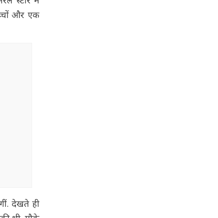
रल स्टोर में
च्चों और एक
ं. देखते ही