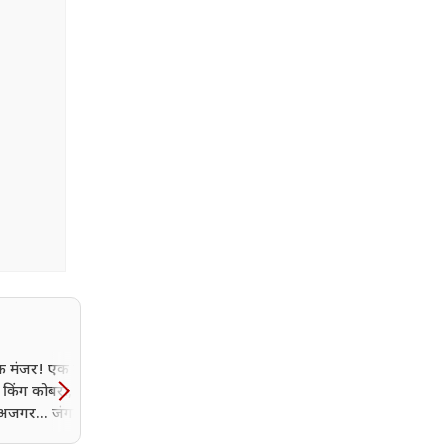
 मंजर! एक तरफ
बांकीपुर हार के बाद दिल्ली में
किंग कोबरा, दूसरी ओर
हलचल, पीएम मोदी से मिले
अजगर... जंगल जैसा
नीतीश कुमार; ललन सिंह और
हौल
संजय झा रहे साथ