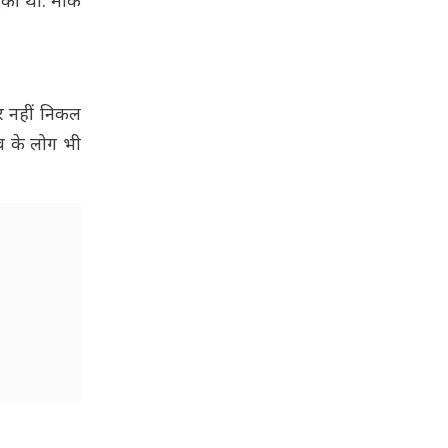
की थी. मौके
हर नहीं निकल
ंव के लोग भी