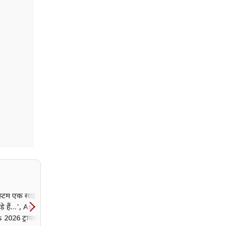
िस्टम एक साइड, हम एक
 हैं...', Asian
026 ट्रायल में हार के