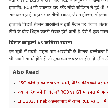
बता दें IPL 2026 में GT और RCB एक-दूसरे के खिलाफ तीन 
हालांकि, RCB की एकमात्र हार नरेंद्र मोदी स्टेडियम में हुई थ
शानदार रहा है. यहां पर कागीसो रबाडा, जेसन होल्डर, मोहम्म
हालांकि पिछले सीजन आरसीबी ने इसी मैदान पर पंजाब किंग्स 
टीमों के बीच भिड़ंत काफी रोचक होने वाली है. ऐसे में कुछ ख
विराट कोहली vs कगिसो रबाडा
इस सूची में सबसे पहला नाम आरसीबी के दिग्गज बल्लेबाज वि
भी आमने-सामने होते हैं, तो मुकाबला जबरदस्त होता है. लीग स्
Also Read
PSG की जीत का जश्न पड़ा भारी, पेरिस की सड़कों पर भड़
क्या बारिश बनेगी विलेन? RCB vs GT फाइनल में अगर मैच
IPL 2026 Final: अहमदाबाद में आज RCB vs GT में महा