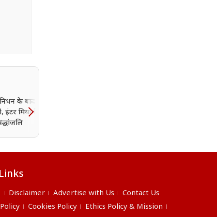
 निधन के बाद रोसारियो
खिलाड़ी बार-बार क्यों हो रहे
ी, इंटर मियामी ने दी
चोटिल? CoE पर सवालों के 
रद्धांजलि
VVS लक्ष्मण ने साफ किया रु
Links
s
Disclaimer
Advertise with Us
Contact Us
 Policy
Cookies Policy
Ethics Policy & Mission