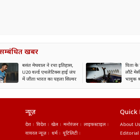
सम्बंधित खबर
बसंत मेघवाल ने रचा इतिहास,
पिता के
U20 वर्ल्ड एथलेटिक्स हाई जंप
लौटे मेस
में जीता भारत का पहला सिल्वर
भावुक श्
न्यूज़
Quick 
देश
विदेश
खेल
मनोरंजन
लाइफस्टाइल
About U
वायरल न्यूज़
धर्म
यूटिलिटी
Editorial