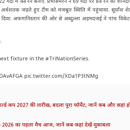
2 गेंदों में 44 रन बनाए. प्रभसिमरन ने 69 गेंदों पर 84 रन की शानदा
धशतक जड़ते हुए टीम को मजबूत स्थिति में पहुंचाया. सूर्यांश शेड
ा दिया. अफगानिस्तान की ओर से अब्दुल्ला अहमदजई ने पांच विके
.
next fixture in the
#TriNationSeries
.
DAvAFGA
pic.twitter.com/XDa1P3tNMg
ड कप 2027 की तारीख, बदला पूरा फॉर्मेट, जानें कब और कहां हों
026 का पहला मैच आज, जानें कब-कहां देखें मुकाबला