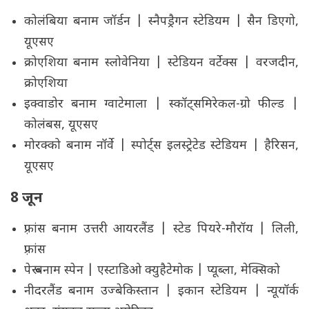
कोलंबिया बनाम जॉर्डन | स्नैपड्रैगन स्टेडियम | सैन डिएगो,
यूएसए
क्रोएशिया बनाम स्लोवेनिया | स्टेडियन वर्टेक्स | वरजदीन,
क्रोएशिया
इक्वाडोर बनाम ग्वाटेमाला | स्कॉट्समिरेकल-ग्रो फील्ड |
कोलंबस, यूएसए
मोरक्को बनाम नॉर्वे | स्पोर्ट्स इलस्ट्रेटेड स्टेडियम | हैरिसन,
यूएसए
8 जून
फ़्रांस बनाम उत्तरी आयरलैंड | स्टेड पियरे-मौरॉय | लिली,
फ़्रांस
पेरू बनाम स्पेन | एस्टाडिओ क्युहैटेमोक | प्यूब्ला, मेक्सिको
नीदरलैंड बनाम उज्बेकिस्तान | इकान स्टेडियम | न्यूयॉर्क