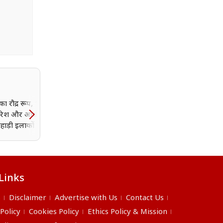
ा रौद्र रूप, 12 राज्यों में
Kal Ka Mausam 6 Augu
ारिश और आंधी का
2026: यूपी-Delhi समेत कई
हाड़ी इलाकों में भूस्खलन
राज्यों में मूसलाधार बारिश का
ा
खतरा, IMD ने जारी की बड़ी
चेतावनी
Links
s
Disclaimer
Advertise with Us
Contact Us
 Policy
Cookies Policy
Ethics Policy & Mission