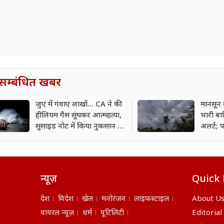
सम्बंधित खबर
जुए में गंवाए लाखों... CA ने की
मानसून क
हीलियम गैस सूंघकर आत्महत्या,
भारी ब
सुसाइड नोट में किया नुकसान का
अलर्ट; प
जिक्र
का खतर
न्यूज़
Quick 
देश
विदेश
खेल
मनोरंजन
लाइफस्टाइल
About U
वायरल न्यूज़
धर्म
यूटिलिटी
Editorial