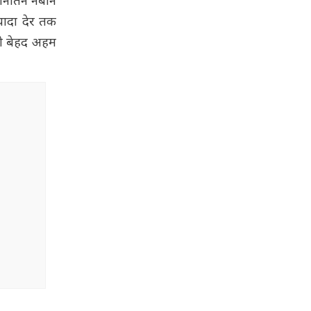
्ष नितिन नबीन
्यादा देर तक
को बेहद अहम