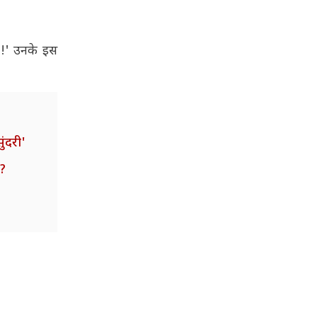
ा!' उनके इस
ुंदरी'
ा?