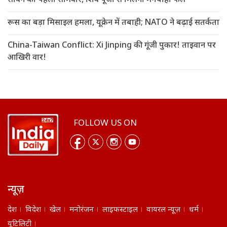
सावन का पहला सोमवार, शिव पूजा से मिलेगा मनचाहा फल
रूस का बड़ा मिसाइल हमला, यूक्रेन में तबाही; NATO ने बढ़ाई सतर्कता
China-Taiwan Conflict: Xi Jinping की गूंजी पुकार! ताइवान पर
आखिरी वार!
FOLLOW US ON
न्यूज़
देश
विदेश
खेल
मनोरंजन
लाइफस्टाइल
वायरल न्यूज़
धर्म
यूटिलिटी