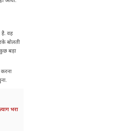
हीं आया.
 है. वह
करके बोलती
 कुछ बड़ा
र करना
ुना.
्याग भरा