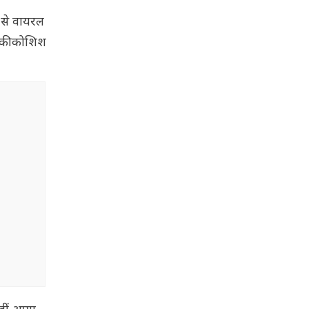
ी से वायरल
े की कोशिश