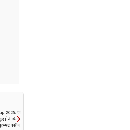
up 2025: एशिया कप
यूएई ने किया टीम का
ुहम्मद वसीम को मिली