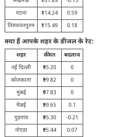
लखनऊ
₹101.89
-0.15
पटना
₹114.24
0.59
तिरुवनंतपुरम
₹115.49
0.18
क्या हैं आपके शहर के डीजल के रेट:
शहर
कीमत
बदलाव
नई दिल्ली
₹95.20
0
कोलकाता
₹99.82
0
मुंबई
₹97.83
0
चेन्नई
₹99.65
0.1
गुड़गांव
₹95.30
-0.21
नोएडा
₹95.44
0.07