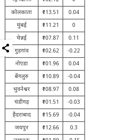
कोलकाता
₹113.51
0.04
मुंबई
₹111.21
0
चेन्नई
₹107.87
0.11
गुड़गांव
₹102.62
-0.22
नोएडा
₹101.96
0.04
बेंगलुरु
₹110.89
-0.04
भुवनेश्वर
₹108.97
0.08
चंडीगढ़
₹101.51
-0.03
हैदराबाद
₹115.69
-0.04
जयपुर
₹112.66
0.3