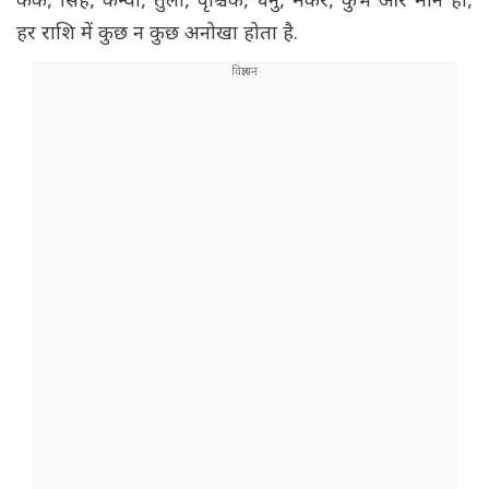
कर्क, सिंह, कन्या, तुला, वृश्चिक, धनु, मकर, कुंभ और मीन हो,
हर राशि में कुछ न कुछ अनोखा होता है.