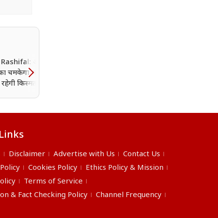
 Rashifal: आज इन 7
घर में बेलपत्र का पेड़ लगाने से
 का चमकेगा भाग्य,
बदल सकती है किस्मत? सावन 
 रहेगी किस्मत
जानिए शिवजी और मां लक्ष्मी 
जुड़ा रहस्य
Links
s
Disclaimer
Advertise with Us
Contact Us
 Policy
Cookies Policy
Ethics Policy & Mission
olicy
Terms of Service
ion & Fact Checking Policy
Channel Frequency