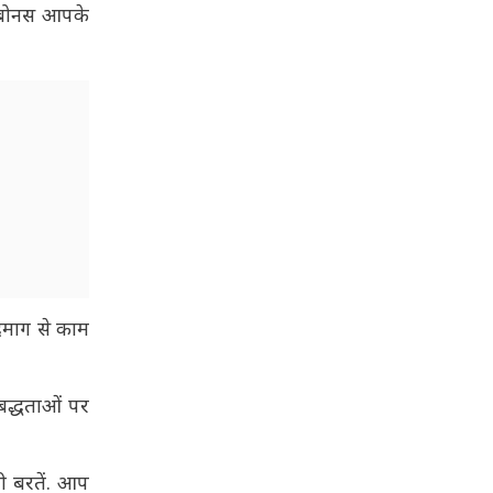
ैश बोनस आपके
िमाग से काम
िबद्धताओं पर
ी बरतें. आप