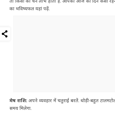
तो किसी को धन लाभ होता है. आपका आज का दिन कैसा रहने वा
का भविष्यफल यहां पढ़ें.
मेष राशि:
अपने व्यवहार में चतुराई बरतें. थोड़ी-बहुत टाल
समय मिलेगा.