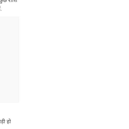
 कुछ राशि
ं.
ड़ी हो