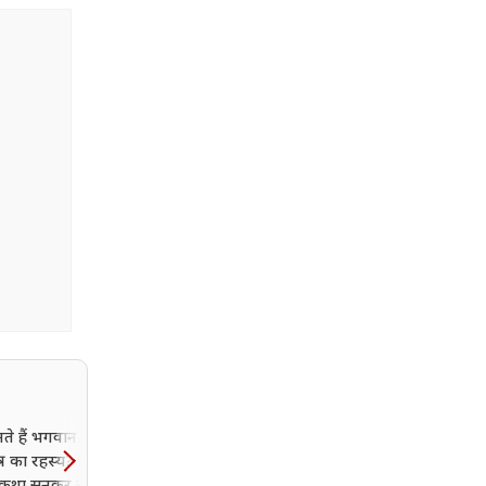
नते हैं भगवान शिव के
Aaj Ka Rashifal: आज इन
त्र का रहस्य? इसके प्रकट
राशियों का चमकेगा भाग्य,