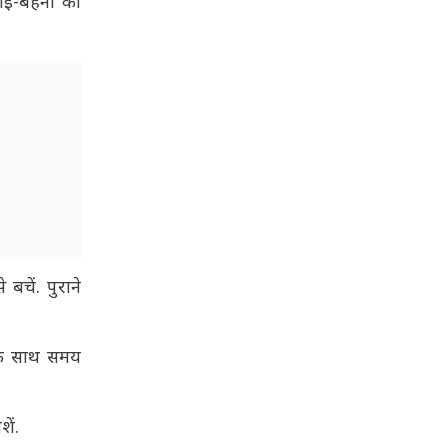
ाई-बहनों का
चें. पुराने
 के साथ समय
ें.