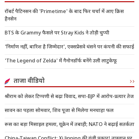
रॉबर्ट पैटिनसन की 'Primetime' के बाद फिर चर्चा में आए क्रिस
हैनसेन
BTS के Grammy फैसले पर Stray Kids ने तोड़ी चुप्पी
'निर्माण नहीं, बारिश है जिम्मेदार', एक्सप्रेसवे धंसने पर कंपनी की सफाई
'The Legend of Zelda' में गैनोनडॉर्फ बनेंगे उली लाटुकेफू
ताजा वीडियो
श्रीराम को लेकर टिप्पणी से बढ़ा विवाद, सपा-BJP में आरोप-प्रत्यार तेज
सावन का पहला सोमवार, शिव पूजा से मिलेगा मनचाहा फल
रूस का बड़ा मिसाइल हमला, यूक्रेन में तबाही; NATO ने बढ़ाई सतर्कता
China-Taiwan Conflict: Xi Jinping की गूंजी पुकार! ताइवान पर