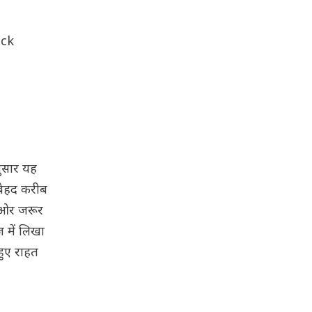
uck
ुसार यह
 बेहद करीब
ी ओर जरूर
ज में लिखा
हुए राहत