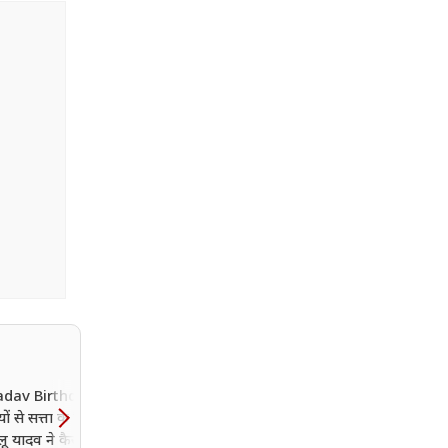
adav Birthday: गांव
ों से सत्ता के शिखर तक,
लू यादव ने कैसे पूरा