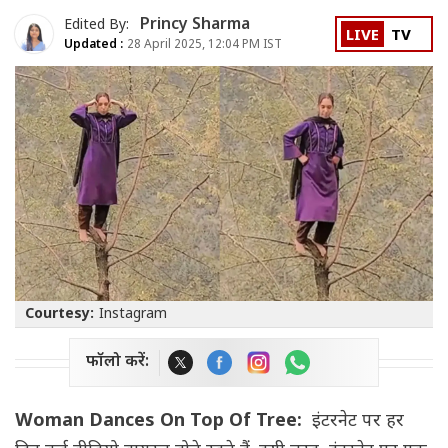
Princy Sharma
Edited By:
LIVE
TV
Updated :
28 April 2025, 12:04 PM IST
Courtesy:
Instagram
फॉलो करें:
Woman Dances On Top Of Tree:
इंटरनेट पर हर