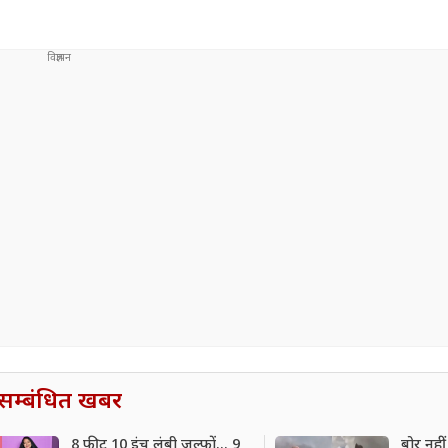
सम्बंधित खबर
8 फीट 10 इंच लंबी जुल्फों... 9
बोर नही