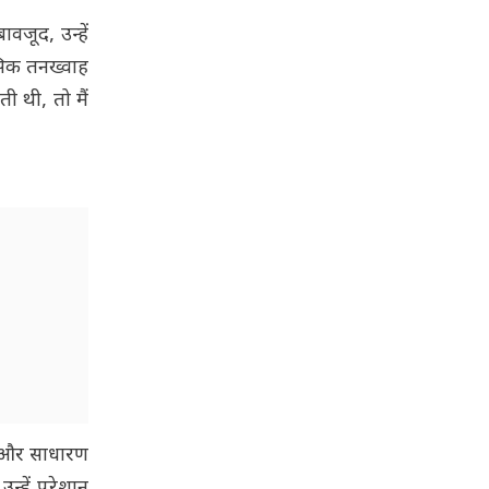
वजूद, उन्हें
सिक तनख्वाह
ी थी, तो मैं
ना और साधारण
न्हें परेशान