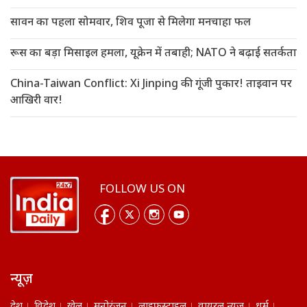
सावन का पहला सोमवार, शिव पूजा से मिलेगा मनचाहा फल
रूस का बड़ा मिसाइल हमला, यूक्रेन में तबाही; NATO ने बढ़ाई सतर्कता
China-Taiwan Conflict: Xi Jinping की गूंजी पुकार! ताइवान पर
आखिरी वार!
FOLLOW US ON
न्यूज़
देश
विदेश
खेल
मनोरंजन
लाइफस्टाइल
वायरल न्यूज़
धर्म