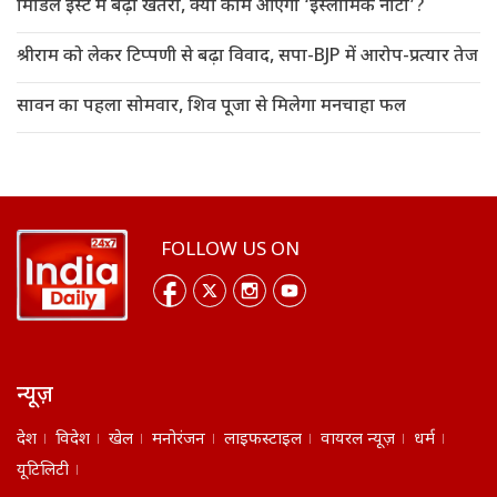
मिडिल ईस्ट में बढ़ा खतरा, क्या काम आएगा ‘इस्लामिक नाटो’?
श्रीराम को लेकर टिप्पणी से बढ़ा विवाद, सपा-BJP में आरोप-प्रत्यार तेज
सावन का पहला सोमवार, शिव पूजा से मिलेगा मनचाहा फल
FOLLOW US ON
न्यूज़
देश
विदेश
खेल
मनोरंजन
लाइफस्टाइल
वायरल न्यूज़
धर्म
यूटिलिटी