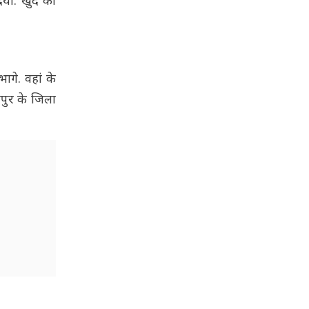
िया. खुद को
ागे. वहां के
पुर के जिला