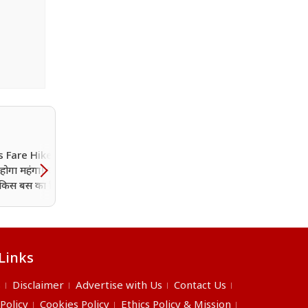
 Fare Hike: अब बस
फर्जी लिंक ने कर दिया बड़ा ख
होगा महंगा! जानिए मध्य
भोपाल के हवलदार के खाते से
ें किस बस का किराया
साइबर ठगों ने उड़ाए 1.96 ल
ढ़ा?
रुपये
Links
s
Disclaimer
Advertise with Us
Contact Us
 Policy
Cookies Policy
Ethics Policy & Mission