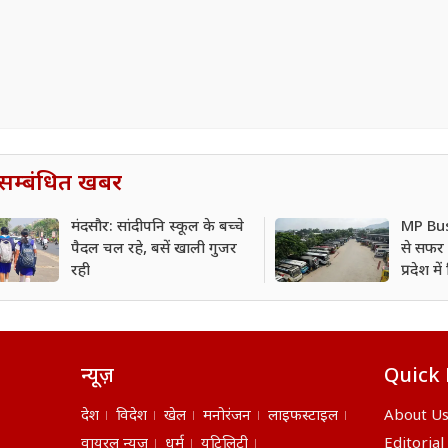
सम्बंधित खबर
मंदसौर: सांदीपनि स्कूल के बच्चे
MP Bus
पैदल चल रहे, बसें खाली गुजर
से सफर 
रही
प्रदेश म
कितना ब
न्यूज़
Quick 
देश
विदेश
खेल
मनोरंजन
लाइफस्टाइल
About U
वायरल न्यूज़
धर्म
यूटिलिटी
Editorial