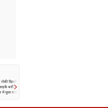
े रोकी दिल्ली-NCR की
15 अगस्त से पहले दिल्ली हाई
सड़कें बनीं तालाब,
अलर्ट पर, लाल किले की सुरक्
 में घुसा पानी; कब तक
में 12 हजार जवान; हर गतिव
बदरा?
पर AI की नजर