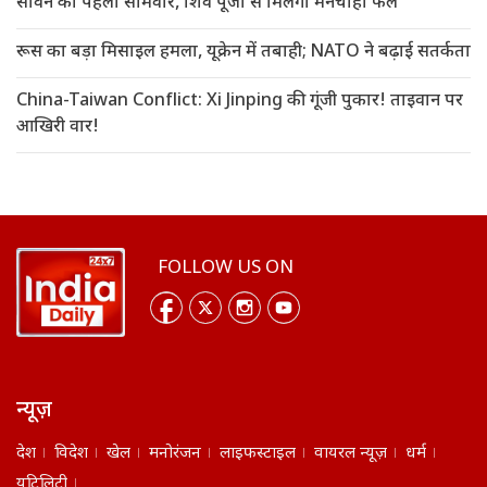
सावन का पहला सोमवार, शिव पूजा से मिलेगा मनचाहा फल
रूस का बड़ा मिसाइल हमला, यूक्रेन में तबाही; NATO ने बढ़ाई सतर्कता
China-Taiwan Conflict: Xi Jinping की गूंजी पुकार! ताइवान पर
आखिरी वार!
FOLLOW US ON
न्यूज़
देश
विदेश
खेल
मनोरंजन
लाइफस्टाइल
वायरल न्यूज़
धर्म
यूटिलिटी