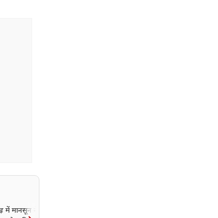
़ में मानसून ने पकड़ी