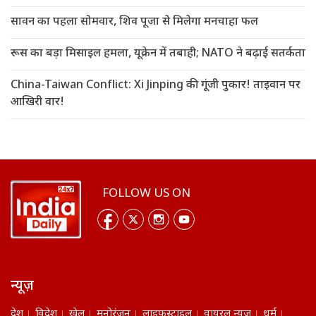
सावन का पहला सोमवार, शिव पूजा से मिलेगा मनचाहा फल
रूस का बड़ा मिसाइल हमला, यूक्रेन में तबाही; NATO ने बढ़ाई सतर्कता
China-Taiwan Conflict: Xi Jinping की गूंजी पुकार! ताइवान पर
आखिरी वार!
FOLLOW US ON
न्यूज़
देश
विदेश
खेल
मनोरंजन
लाइफस्टाइल
वायरल न्यूज़
धर्म