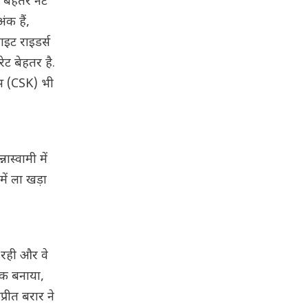
र बेहतर नेट
ंक हैं,
इट राइडर्स
ेट बेहतर है.
्स (CSK) भी
स्वामी में
में ला खड़ा
 रही और वे
नक बनाया,
रीत बरार ने