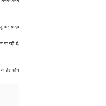
ों अलग-अलग
्यकुमार यादव
न पा रही है.
म के हेड कोच