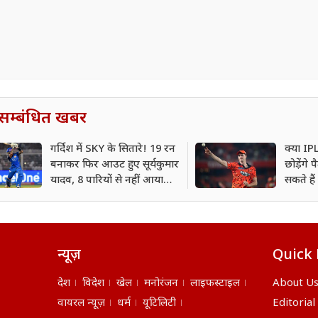
सम्बंधित खबर
गर्दिश में SKY के सितारे! 19 रन
क्या IP
बनाकर फिर आउट हुए सूर्यकुमार
छोड़ेंगे
यादव, 8 पारियों से नहीं आया
सकते है
कोई इंटरनेशनल अर्धशतक
न्यूज़
Quick 
देश
विदेश
खेल
मनोरंजन
लाइफस्टाइल
About U
वायरल न्यूज़
धर्म
यूटिलिटी
Editorial