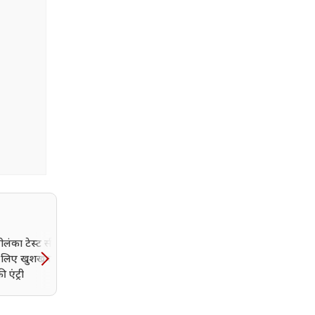
ीलंका टेस्ट सीरीज देखने
क्या हार्दिक पांड्या छोड़ेंगे मुंब
े लिए खुशखबरी, दोनों
इंडियंस? अश्विन ने ट्रेड अफवाह
री एंट्री
पर कही बड़ी बात