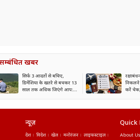
सम्बंधित खबर
सिर्फ 3 आदतों से बचिए,
रक्षाबंध
डिमेंशिया के खतरे से बचकर 13
निकलने 
साल तक अधिक जिएंगे आप:
करें चे
शोध
है बड़ी 
न्यूज़
Quick 
देश
विदेश
खेल
मनोरंजन
लाइफस्टाइल
About U