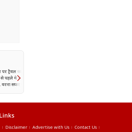
न पर ट्रैवल कर रहे हैं?
बच्चे में छिपी प्रतिभा कैसे
से पहले ये 6 चीजें जरूर
पहचानें? सही उम्र में ट्रेनिंग औ
क, वरना सफर में हो सकती
प्रोत्साहन से मिल सकती है नई
परेशानी!
उड़ान
Links
s
Disclaimer
Advertise with Us
Contact Us