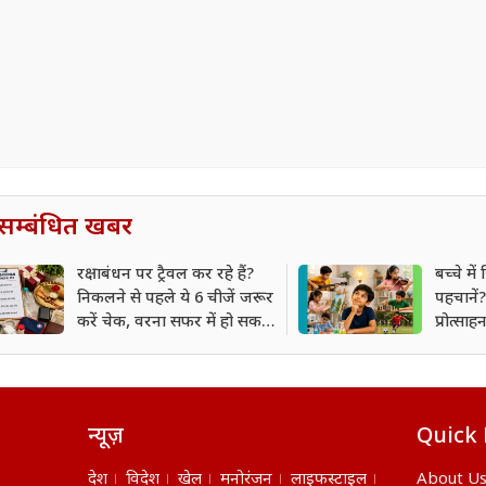
सम्बंधित खबर
रक्षाबंधन पर ट्रैवल कर रहे हैं?
बच्चे में
निकलने से पहले ये 6 चीजें जरूर
पहचानें? 
करें चेक, वरना सफर में हो सकती
प्रोत्सा
है बड़ी परेशानी!
उड़ान
न्यूज़
Quick 
देश
विदेश
खेल
मनोरंजन
लाइफस्टाइल
About U