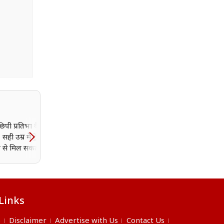
 छिपी प्रतिभा कैसे
मानसून में गीले जूते बन सकते ह
सही उम्र में ट्रेनिंग और
बीमारी की वजह, पैरों में बढ़
हन से मिल सकती है नई
सकता है संक्रमण का खतरा; जा
कैसे करें बचाव
Links
s
Disclaimer
Advertise with Us
Contact Us